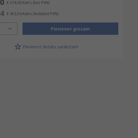
00
€ 374,00
Katrs
(bez PVN)
54
€ 452,54
Katrs
(Ieskaitot PVN)
Pievienot grozam
Pievienot detaļu sarakstam