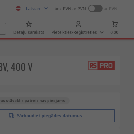
Latvian
bez PVN
ar PVN
ar PVN
Detaļu saraksts
Pieteikties/Reģistrēties
0.00
3V, 400 V
as stāvoklis patreiz nav pieejams
Pārbaudiet piegādes datumus