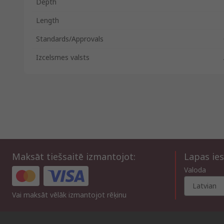
Depth
Length
Standards/Approvals
Izcelsmes valsts
Maksāt tiešsaitē izmantojot:
Lapas ies
Valoda
Latvian
Vai maksāt vēlāk izmantojot rēķinu