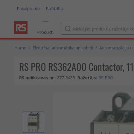
Pakalpojumi
Palīdzība
Produkti
Home
/
Elektrība, automātika un kabeļi
/
Automatizācija un
RS PRO RS362A00 Contactor, 110V
RS noliktavas nr.
:
277-8485
Ražotājs
:
RS PRO