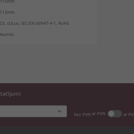
115mm
112mm
CE, cULus, IEC/EN 60947-4-1, RoHS
Austria
tatījumi
ar PVN
bez PVN
ar P