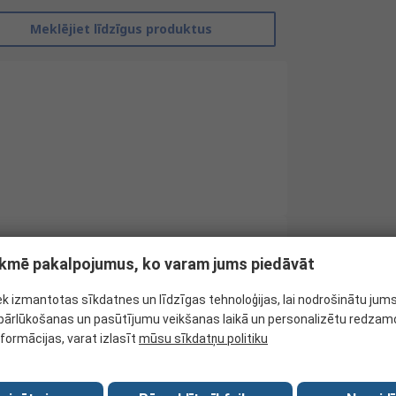
Meklējiet līdzīgus produktus
tekmē pakalpojumus, ko varam jums piedāvāt
RS Pro
ek izmantotas sīkdatnes un līdzīgas tehnoloģijas, lai nodrošinātu jum
110V ac
ārlūkošanas un pasūtījumu veikšanas laikā un personalizētu redzamo
Contactor
nformācijas, varat izlasīt
mūsu sīkdatņu politiku
3