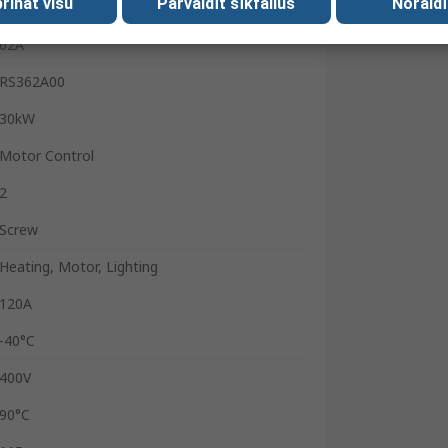
rināt visu
Pārvaldīt sīkfailus
Noraidī
3, 400V
62A
RS362A00
30kW
Motor Control
2
Screw
Heating, Motor, Lighting
120A
-40°C
400V
90°C