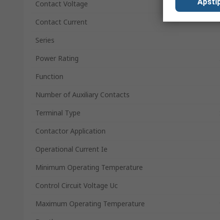
Apstip
Contact Voltage
Contact Current
Series
Power Rating
Function
Number of Auxiliary Contacts
Terminal Type
Contactor Application
Operational Current Ie
Minimum Operating Temperature
Control Circuit Voltage Uc
Maximum Operating Temperature