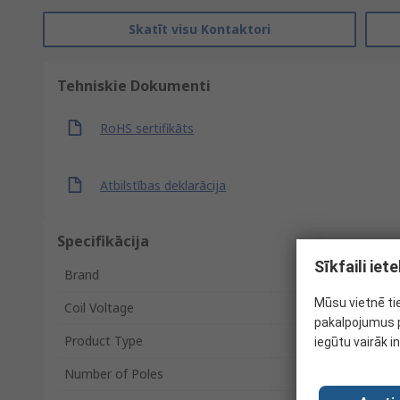
Skatīt visu Kontaktori
Tehniskie Dokumenti
RoHS sertifikāts
Atbilstības deklarācija
Specifikācija
Sīkfaili ie
Brand
Mūsu vietnē ti
Coil Voltage
pakalpojumus p
Product Type
iegūtu vairāk i
Number of Poles