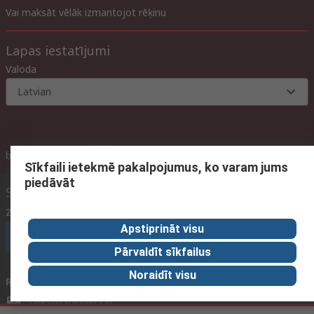
Vai maksāt vēlāk izmantojot rēķinu
Lapas iestatījumi
Valoda
Latvian
ar PVN
bez PVN
ar PVN
Sīkfaili ietekmē pakalpojumus, ko varam jums
piedāvāt
Sazināties ar mums
Zvani mums
(darba laiks 09:00 – 17:00)
Apstiprināt visu
Zvanīt klientu servisam
Pārvaldīt sīkfailus
Noraidīt visu
Rakstīt epastu
parasti atbildam 12h laikā
sales@rsdelivers.lv