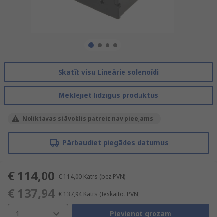
Skatīt visu Lineārie solenoīdi
Meklējiet līdzīgus produktus
Noliktavas stāvoklis patreiz nav pieejams
Pārbaudiet piegādes datumus
€ 114,00
€ 114,00
Katrs
(bez PVN)
€ 137,94
€ 137,94
Katrs
(Ieskaitot PVN)
1
Pievienot grozam