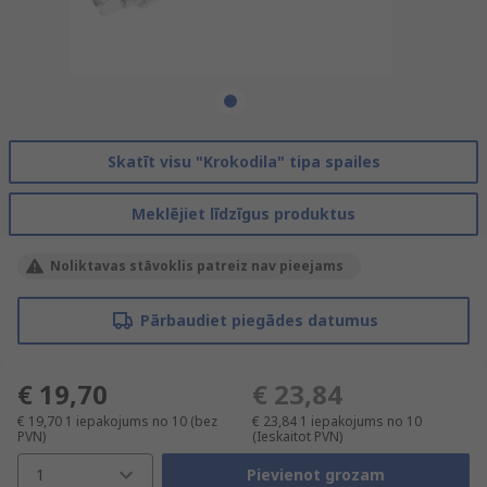
Skatīt visu "Krokodila" tipa spailes
Meklējiet līdzīgus produktus
Noliktavas stāvoklis patreiz nav pieejams
Pārbaudiet piegādes datumus
€ 19,70
€ 23,84
€ 19,70
1 iepakojums no 10
(bez
€ 23,84
1 iepakojums no 10
PVN)
(Ieskaitot PVN)
1
Pievienot grozam