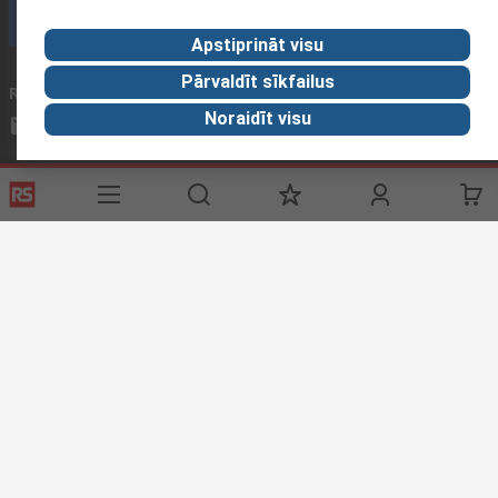
Zvanīt klientu servisam
Apstiprināt visu
Pārvaldīt sīkfailus
Rakstīt epastu
parasti atbildam 12h laikā
Noraidīt visu
sales@rsdelivers.lv
Sociālie tīkli
Noderīgas saites
Palīdzība
Par RS
Piegādes iespējas
Par RS
Mans konts
Visā Pasaulē
Pakalpojumi
Korporācijas Grupa
Reliable Solutions
Atklājums