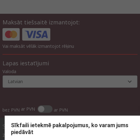
Maksāt tiešsaitē izmantojot:
Vai maksāt vēlāk izmantojot rēķinu
Lapas iestatījumi
Valoda
Latvian
ar PVN
bez PVN
ar PVN
Sīkfaili ietekmē pakalpojumus, ko varam jums
Sazināties ar mums
piedāvāt
Zvani mums
(darba laiks 09:00 – 17:00)