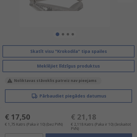
Skatīt visu "Krokodila" tipa spailes
Meklējiet līdzīgus produktus
Noliktavas stāvoklis patreiz nav pieejams
Pārbaudiet piegādes datumus
€ 17,50
€ 21,18
€ 1,75
Katrs (Paka ir 10)
(bez PVN)
€ 2,118
Katrs (Paka ir 10)
(Ieskaitot
PVN)