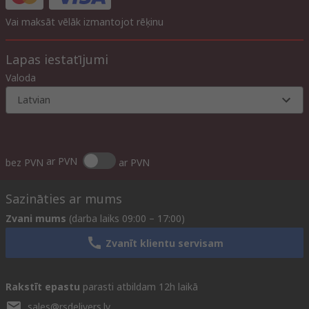
Vai maksāt vēlāk izmantojot rēķinu
Lapas iestatījumi
Valoda
Latvian
ar PVN
bez PVN
ar PVN
Sazināties ar mums
Zvani mums
(darba laiks 09:00 – 17:00)
Zvanīt klientu servisam
Rakstīt epastu
parasti atbildam 12h laikā
sales@rsdelivers.lv