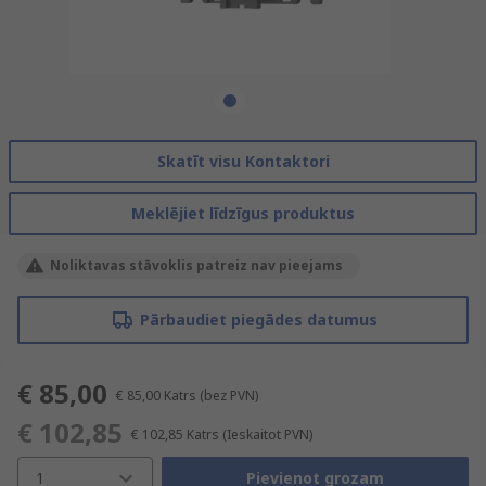
Skatīt visu Kontaktori
Meklējiet līdzīgus produktus
Noliktavas stāvoklis patreiz nav pieejams
Pārbaudiet piegādes datumus
€ 85,00
€ 85,00
Katrs
(bez PVN)
€ 102,85
€ 102,85
Katrs
(Ieskaitot PVN)
1
Pievienot grozam