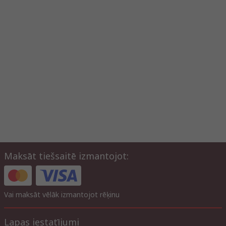
Maksāt tiešsaitē izmantojot:
Vai maksāt vēlāk izmantojot rēķinu
Lapas iestatījumi