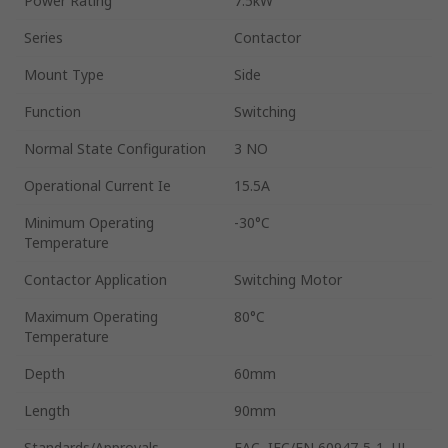
Power Rating
7.5kW
Series
Contactor
Mount Type
Side
Function
Switching
Normal State Configuration
3 NO
Operational Current Ie
15.5A
Minimum Operating
-30°C
Temperature
Contactor Application
Switching Motor
Maximum Operating
80°C
Temperature
Depth
60mm
Length
90mm
Standards/Approvals
EAC, IEC/EN 60947-5-1, UL,