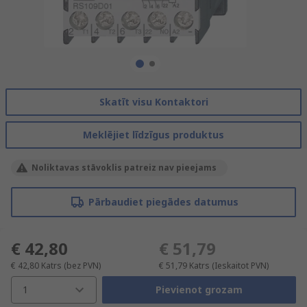
Skatīt visu Kontaktori
Meklējiet līdzīgus produktus
Noliktavas stāvoklis patreiz nav pieejams
Pārbaudiet piegādes datumus
€ 42,80
€ 51,79
€ 42,80
Katrs
(bez PVN)
€ 51,79
Katrs
(Ieskaitot PVN)
1
Pievienot grozam