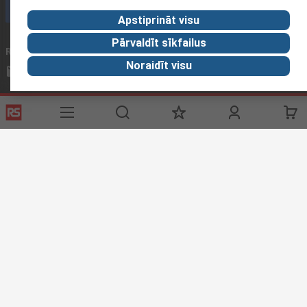
Zvanīt klientu servisam
Apstiprināt visu
Pārvaldīt sīkfailus
Rakstīt epastu
parasti atbildam 12h laikā
Noraidīt visu
sales@rsdelivers.lv
Sociālie tīkli
Noderīgas saites
Palīdzība
Par RS
Piegādes iespējas
Par RS
Mans konts
Visā Pasaulē
Pakalpojumi
Korporācijas Grupa
Reliable Solutions
Atklājums