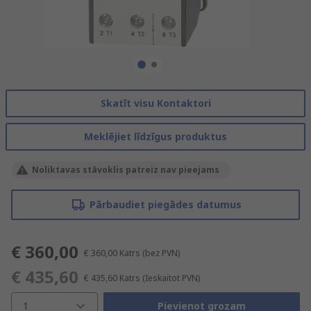
Skatīt visu Kontaktori
Meklējiet līdzīgus produktus
Noliktavas stāvoklis patreiz nav pieejams
Pārbaudiet piegādes datumus
€ 360,00
€ 360,00
Katrs
(bez PVN)
€ 435,60
€ 435,60
Katrs
(Ieskaitot PVN)
1
Pievienot grozam