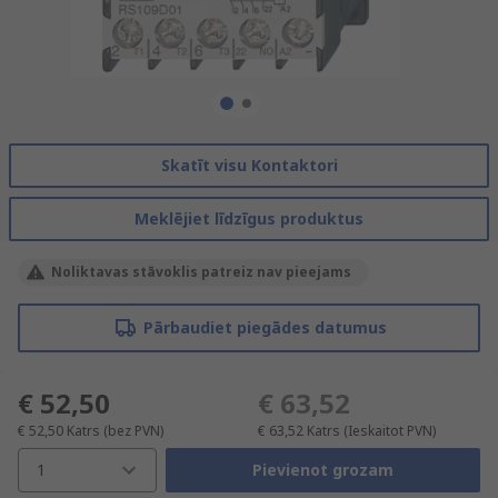
Skatīt visu Kontaktori
Meklējiet līdzīgus produktus
Noliktavas stāvoklis patreiz nav pieejams
Pārbaudiet piegādes datumus
€ 52,50
€ 63,52
€ 52,50
Katrs
(bez PVN)
€ 63,52
Katrs
(Ieskaitot PVN)
1
Pievienot grozam