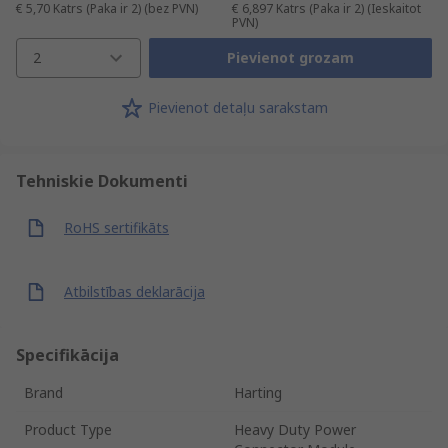
€ 5,70
Katrs (Paka ir 2)
(bez PVN)
€ 6,897
Katrs (Paka ir 2)
(Ieskaitot
PVN)
2
Pievienot grozam
Pievienot detaļu sarakstam
Tehniskie Dokumenti
RoHS sertifikāts
Atbilstības deklarācija
Specifikācija
Brand
Harting
Product Type
Heavy Duty Power