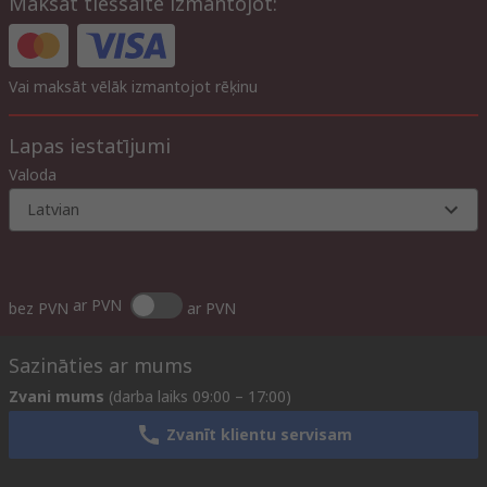
Maksāt tiešsaitē izmantojot:
Vai maksāt vēlāk izmantojot rēķinu
Lapas iestatījumi
Valoda
Latvian
ar PVN
bez PVN
ar PVN
Sazināties ar mums
Zvani mums
(darba laiks 09:00 – 17:00)
Zvanīt klientu servisam