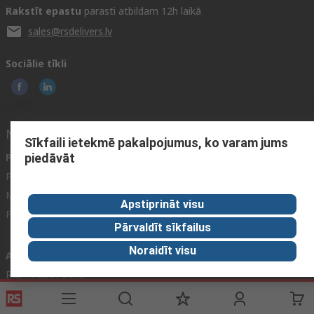
Rakstīt epastu
parasti atbildam 12h laikā
sales@rsdelivers.lv
Sociālie tīkli
Noderīgas saites
Sīkfaili ietekmē pakalpojumus, ko varam jums
Palīdzība
Par RS
piedāvāt
Piegādes iespējas
Par RS
Mans konts
Visā Pasaulē
Apstiprināt visu
Pakalpojumi
Korporācijas Grupa
Pārvaldīt sīkfailus
Reliable Solutions
Noraidīt visu
Atklājums
Rūpniecības zona
Pārtikas un dzērienu nozare