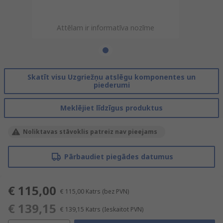
Attēlam ir informatīva nozīme
Skatīt visu Uzgriežņu atslēgu komponentes un
piederumi
Meklējiet līdzīgus produktus
Noliktavas stāvoklis patreiz nav pieejams
Pārbaudiet piegādes datumus
€ 115,00
€ 115,00
Katrs
(bez PVN)
€ 139,15
€ 139,15
Katrs
(Ieskaitot PVN)