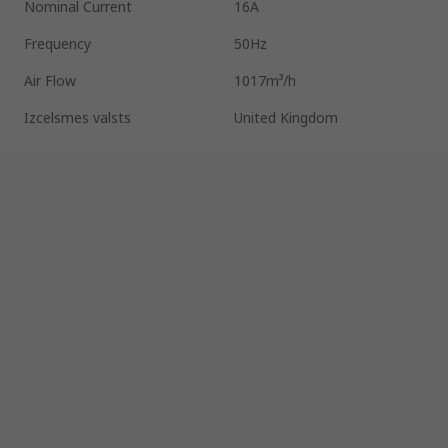
Nominal Current
16A
Frequency
50Hz
Air Flow
1017m³/h
Izcelsmes valsts
United Kingdom