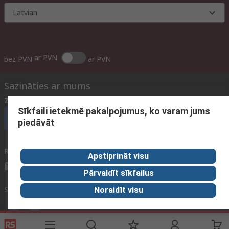
Latvian
ar PVN
bez PVN
ar PVN
Sazināties ar mums
Zvani mums
(darba laiks 09:00 – 17:00)
Sīkfaili ietekmē pakalpojumus, ko varam jums
Zvanīt klientu servisam
piedāvāt
Rakstīt epastu
parasti atbildam 12h laikā
Apstiprināt visu
sales@rsdelivers.lv
Pārvaldīt sīkfailus
Sociālie tīkli
Noraidīt visu