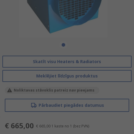
Skatīt visu Heaters & Radiators
Meklējiet līdzīgus produktus
Noliktavas stāvoklis patreiz nav pieejams
Pārbaudiet piegādes datumus
€ 665,00
€ 665,00
1 kaste no 1
(bez PVN)