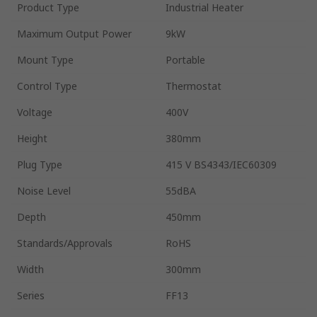
Product Type
Industrial Heater
Maximum Output Power
9kW
Mount Type
Portable
Control Type
Thermostat
Voltage
400V
Height
380mm
Plug Type
415 V BS4343/IEC60309
Noise Level
55dBA
Depth
450mm
Standards/Approvals
RoHS
Width
300mm
Series
FF13