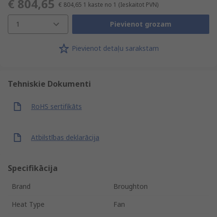
€ 804,65
€ 804,65
1 kaste no 1
(Ieskaitot PVN)
1
Pievienot grozam
Pievienot detaļu sarakstam
Tehniskie Dokumenti
RoHS sertifikāts
Atbilstības deklarācija
Specifikācija
Brand
Broughton
Heat Type
Fan