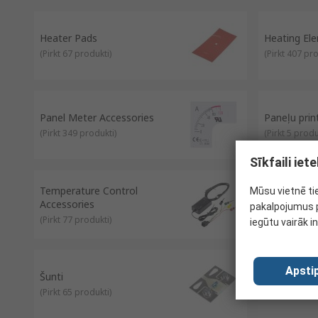
Heater Pads
Heating El
(
Pirkt 67 produkti
)
(
Pirkt 407 pr
Panel Meter Accessories
Paneļu print
(
Pirkt 349 produkti
)
(
Pirkt 5 produ
Sīkfaili ie
Temperature Control
Mūsu vietnē ti
Temperatur
Accessories
pakalpojumus p
(
Pirkt 1236 p
(
Pirkt 77 produkti
)
iegūtu vairāk i
Apstip
Šunti
(
Pirkt 65 produkti
)