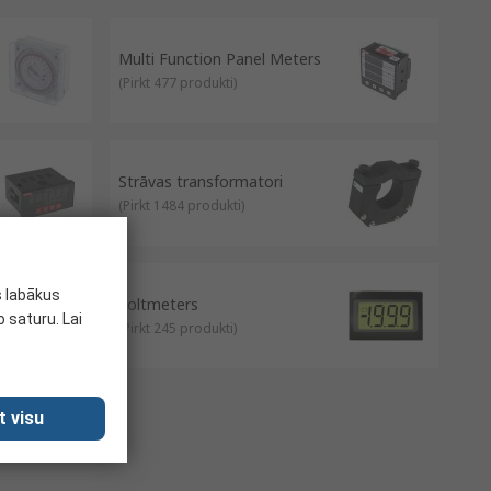
Multi Function Panel Meters
(
Pirkt 477 produkti
)
Strāvas transformatori
(
Pirkt 1484 produkti
)
s labākus
Voltmeters
 saturu. Lai
(
Pirkt 245 produkti
)
t visu