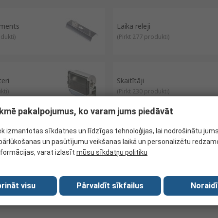
ements
Laika releji
odukti
)
(
Pirkt 277 produkti
)
eri
Skaitītāji
kti
)
(
Pirkt 230 produkti
)
tekmē pakalpojumus, ko varam jums piedāvāt
ek izmantotas sīkdatnes un līdzīgas tehnoloģijas, lai nodrošinātu jum
e Controllers
Temperatūras raidītāji
ārlūkošanas un pasūtījumu veikšanas laikā un personalizētu redzamo
rodukti
)
(
Pirkt 299 produkti
)
nformācijas, varat izlasīt
mūsu sīkdatņu politiku
rināt visu
Pārvaldīt sīkfailus
Noraidī