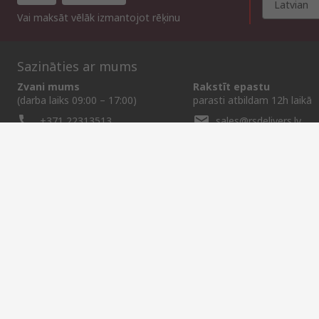
Latvian
Vai maksāt vēlāk izmantojot rēķinu
Sazināties ar mums
Zvani mums
Rakstīt epastu
(darba laiks 09:00 – 17:00)
parasti atbildam 12h laikā
+371 22313513
sales@rsdelivers.lv
Noderīgas saites
Palīdzība
Par RS
Atklājums
Piegādes iespējas
Par RS
Rūpniecības zo
Mans konts
Visā Pasaulē
Pārtikas un dzē
Pakalpojumi
Korporācijas Grupa
Reliable Solutions