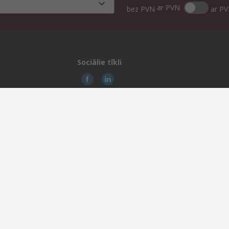
ar PVN
bez PVN
ar P
Sociālie tīkli
© RS 
Gusta
na
rienu nozare
Šo vie